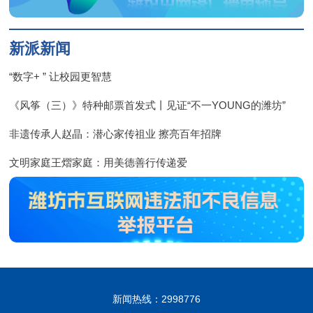
新派新闻
“数字+ ” 让校园更智慧
《风筝（三）》特种邮票首发式丨见证“不一YOUNG的潍坊”
非遗传承人赵晶：潜心家传祖业 擦亮百年招牌
文明家庭王熠家庭：用美德善行传递爱
新闻热线：2998776