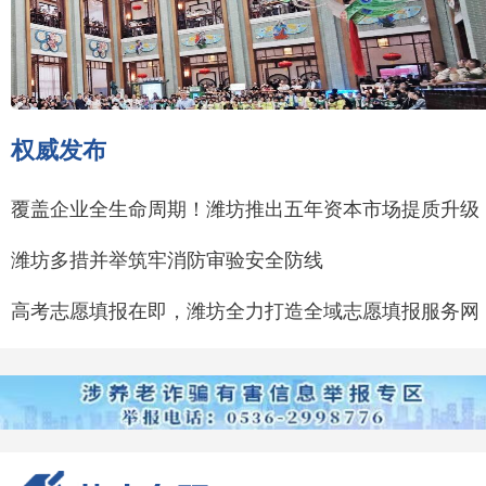
权威发布
覆盖企业全生命周期！潍坊推出五年资本市场提质升级
行动
潍坊多措并举筑牢消防审验安全防线
高考志愿填报在即，潍坊全力打造全域志愿填报服务网
络