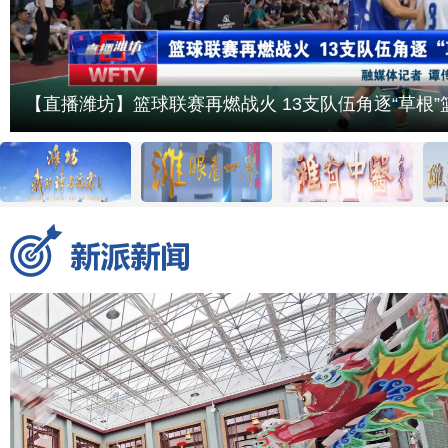
【直播潍坊】篮球联赛再燃战火 13支队伍角逐“草根”