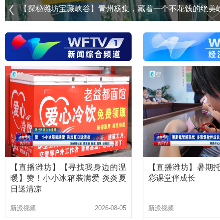
【探秘潍坊宝藏峡谷】青州杨集，藏着一个不花钱的绝美
【直播潍坊】【寻找我身边的温
【直播潍坊】暑期托
暖】赞！小小冰箱装满爱 炎炎夏
彩课堂伴成长
日送清凉
新派视频
2026-08-05
新派视频