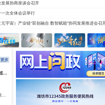
业发展协商座谈会召开
十一次全体会议举行
文化资源直达基层 建设城乡文化社区】万有引邻聚民心
元宇宙）产业链“双创融合 数智赋能”协同发展推进会召
文明润滨海 金融惠鸢都——潍坊市2026年文明实践巡讲巡演走进滨海经济技术开发区大家洼街道
直播学干货 + 上门送服务！潍坊综合保税区靠大数据帮企业精准 “闯海外”