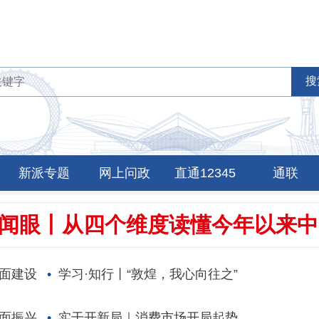
新派专题
网上问政
直通12345
通联
闻眼丨从四个维度读懂今年以来中
面建设
学习·知行丨“敦煌，我心向往之”
面振兴
实干开新局｜消费市场开局起势