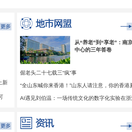
从“养老”到“享老”：南
中心的三年答卷
倔老头二十七载三“疯”事
上新
可