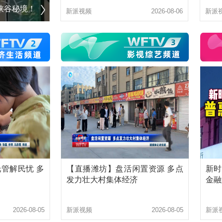
峡谷秘境！
发改青年项目行—— 万盛重工高端压力容器
新派视频
2026-08-06
新派
管解民忧 多
【直播潍坊】盘活闲置资源 多点
新时
发力壮大村集体经济
金融
2026-08-05
新派视频
2026-08-05
新派