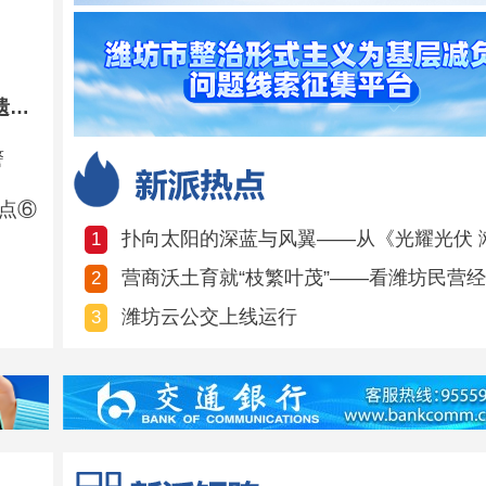
廿载征程 熠熠生辉——潍坊坚守文化根脉、深耕非遗保护综述
警
亮点⑥
扑向太阳的深蓝与风翼——从《光耀光伏 
1
营商沃土育就“枝繁叶茂”——看潍坊民营
2
潍坊云公交上线运行
3