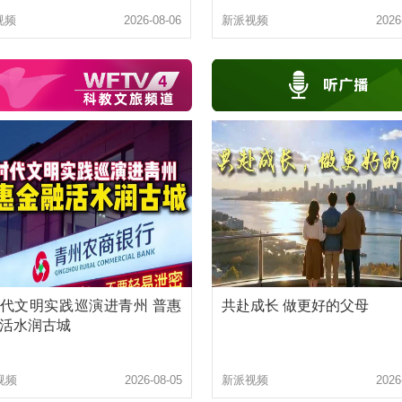
及重钢桥梁智能制造项目
非遗传万古 匠心续风华#潍坊非遗
视频
2026-08-06
新派视频
2026
代文明实践巡演进青州 普惠
共赴成长 做更好的父母
活水润古城
视频
2026-08-05
新派视频
2026