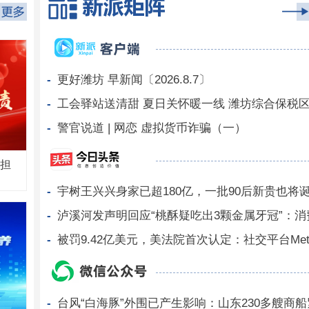
更好潍坊 早新闻〔2026.8.7〕
警官说道 | 网恋 虚拟货币诈骗（一）
 担
宇树王兴兴身家已超180亿，一批90后新贵也将