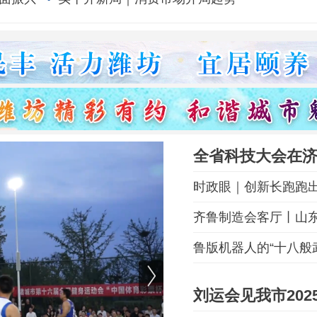
全省科技大会在
时政眼｜创新长跑跑出
齐鲁制造会客厅丨山东
鲁版机器人的“十八般
刘运会见我市20