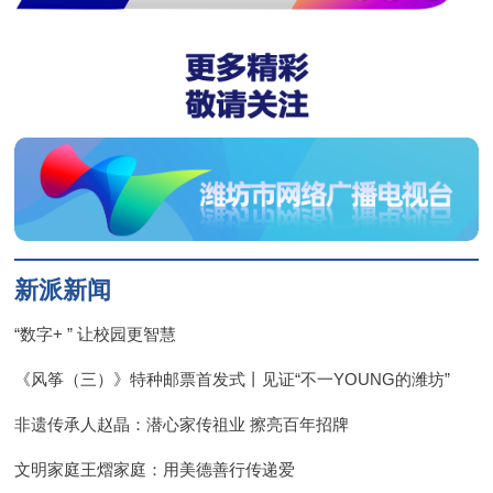
新派新闻
“数字+ ” 让校园更智慧
《风筝（三）》特种邮票首发式丨见证“不一YOUNG的潍坊”
非遗传承人赵晶：潜心家传祖业 擦亮百年招牌
文明家庭王熠家庭：用美德善行传递爱