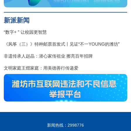
新派新闻
“数字+ ” 让校园更智慧
《风筝（三）》特种邮票首发式丨见证“不一YOUNG的潍坊”
非遗传承人赵晶：潜心家传祖业 擦亮百年招牌
文明家庭王熠家庭：用美德善行传递爱
新闻热线：2998776