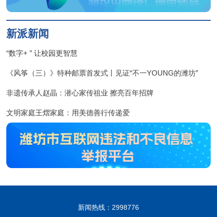
新派新闻
“数字+ ” 让校园更智慧
《风筝（三）》特种邮票首发式丨见证“不一YOUNG的潍坊”
非遗传承人赵晶：潜心家传祖业 擦亮百年招牌
文明家庭王熠家庭：用美德善行传递爱
新闻热线：2998776