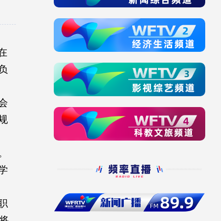
在
负
会
规
。
学
职
将