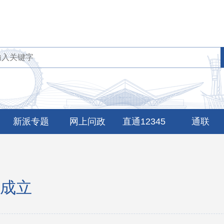
新派专题
网上问政
直通12345
通联
成立