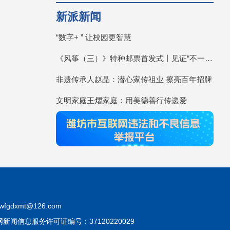
新派新闻
“数字+ ” 让校园更智慧
《风筝（三）》特种邮票首发式丨见证“不一YOUNG的潍坊”
非遗传承人赵晶：潜心家传祖业 擦亮百年招牌
文明家庭王熠家庭：用美德善行传递爱
fgdxmt@126.com
互联网新闻信息服务许可证编号：37120220029