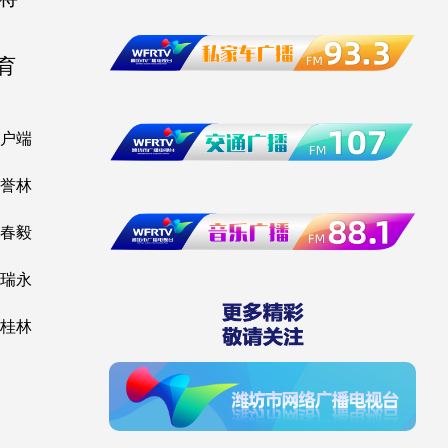
育
户端
王誉林
春毅
瑞永
桂林