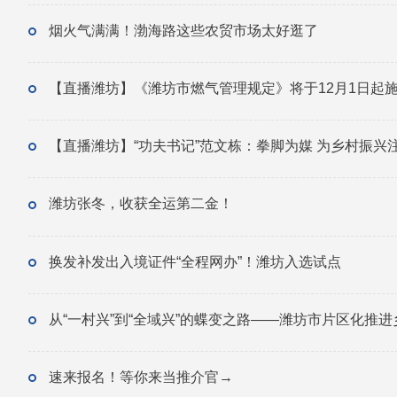
烟火气满满！渤海路这些农贸市场太好逛了
【直播潍坊】《潍坊市燃气管理规定》将于12月1日起
【直播潍坊】“功夫书记”范文栋：拳脚为媒 为乡村振兴
潍坊张冬，收获全运第二金！
换发补发出入境证件“全程网办”！潍坊入选试点
从“一村兴”到“全域兴”的蝶变之路——潍坊市片区化推
速来报名！等你来当推介官→