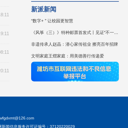
新派新闻
18:11
“数字+ ” 让校园更智慧
《风筝（三）》特种邮票首发式丨见证“不一YOUNG的潍坊”
19:11
非遗传承人赵晶：潜心家传祖业 擦亮百年招牌
08:11
文明家庭王熠家庭：用美德善行传递爱
20:11
fgdxmt@126.com
互联网新闻信息服务许可证编号：37120220029