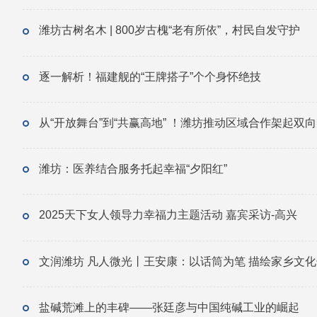
潍坊古树名木 | 800岁古槐“老有所依”，村民自发守护
逐一解析！福建舰的“王牌搭子”个个身怀绝技
从“开放舞台”到“共赢高地” ！潍坊推动区域合作架起双向
潍坊：医养结合服务托起幸福“夕阳红”
2025天下女人领导力幸福力主题活动 嘉宾采访-高兴
文润潍坊 凡人微光丨王安康：以话筒为笔 描绘家乡文
盐碱荒滩上的丰碑——张廷彦与中国纯碱工业的崛起