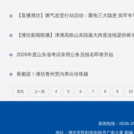
【直播潍坊】燃气攻坚行动启动：聚焦三大隐患 筑牢冬
【潍坊新闻联播】津潍高铁山东段最大跨度连续梁拱桥
2026年度山东省考试录用公务员报名即将开始
香脆甜！潍坊青州荒沟养出珍珠藕
首页
上一页
4
5
6
7
8
9
10
新闻热线：0536-299
地址：潍坊市胜利东街85号广电大厦 邮编：2610