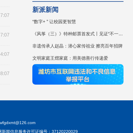
新派新闻
17:07
“数字+ ” 让校园更智慧
《风筝（三）》特种邮票首发式丨见证“不一YOUNG的潍坊”
17:07
非遗传承人赵晶：潜心家传祖业 擦亮百年招牌
14:07
文明家庭王熠家庭：用美德善行传递爱
18:07
fgdxmt@126.com
互联网新闻信息服务许可证编号：37120220029