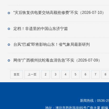
“灾后恢复供电要交纳高额抢修费”不实（2026·07·10）
定档！非遗里的中国山东济宁篇
台风“巴威”即将影响山东！省气象局最新研判
网传“广西横州抗蛇毒血清告急”不实（2026·07·09）
首页
上一页
2
3
4
5
6
7
8
新闻热线：0536-299
地址：潍坊市胜利东街85号广电大厦 邮编：2610