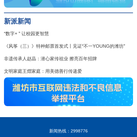
新派新闻
“数字+ ” 让校园更智慧
《风筝（三）》特种邮票首发式丨见证“不一YOUNG的潍坊”
非遗传承人赵晶：潜心家传祖业 擦亮百年招牌
文明家庭王熠家庭：用美德善行传递爱
新闻热线：2998776