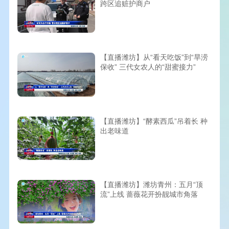
跨区追赃护商户
【直播潍坊】从“看天吃饭”到“旱涝
保收” 三代女农人的“甜蜜接力”
【直播潍坊】“酵素西瓜”吊着长 种
出老味道
【直播潍坊】潍坊青州：五月“顶
流”上线 蔷薇花开扮靓城市角落