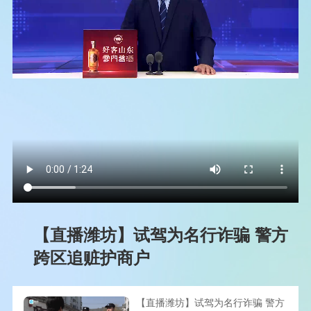
【直播潍坊】试驾为名行诈骗 警方
跨区追赃护商户
【直播潍坊】试驾为名行诈骗 警方