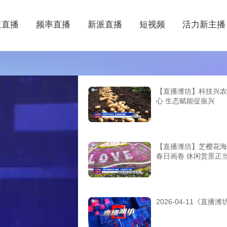
道直播
频率直播
新派直播
短视频
活力新主播
【直播潍坊】科技兴农
心 生态赋能促振兴
【直播潍坊】芝樱花海
春日画卷 休闲赏景正
2026-04-11《直播潍