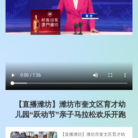
【直播潍坊】潍坊市奎文区育才幼
儿园“跃动节”亲子马拉松欢乐开跑
【直播潍坊】潍坊市奎文区育才幼