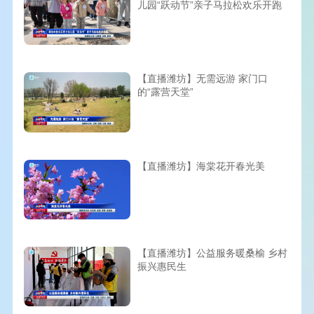
儿园“跃动节”亲子马拉松欢乐开跑
【直播潍坊】无需远游 家门口
的“露营天堂”
【直播潍坊】海棠花开春光美
【直播潍坊】公益服务暖桑榆 乡村
振兴惠民生