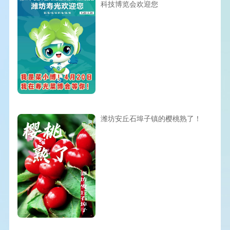
科技博览会欢迎您
潍坊安丘石埠子镇的樱桃熟了！