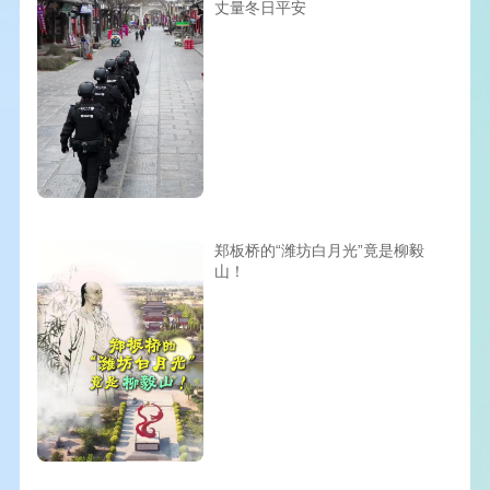
丈量冬日平安
郑板桥的“潍坊白月光”竟是柳毅
山！