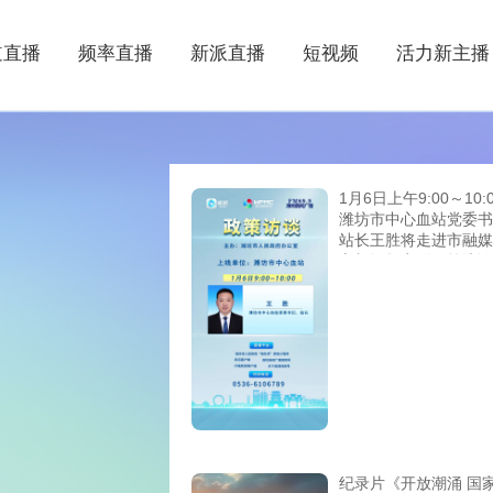
道直播
频率直播
新派直播
短视频
活力新主播
1月6日上午9:00～10:
潍坊市中心血站党委书
站长王胜将走进市融媒
心新闻频率《政策访谈
目直播间，敬请关注！
纪录片《开放潮涌 国