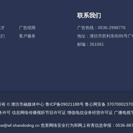
联系我们
英才
广告招商
广告热线：0536-2998776
我们
客户服务
地址：潍坊市胜利东街85号广
邮编：261061
有 © 潍坊市融媒体中心 鲁ICP备09021188号 鲁公网安备 37070002370
务许可 信息网络传播视听节目许可证 增值电信业务经营许可证 广播电视
w@wf.shandodng.cn 危害网络安全行为和网上有害信息举报：0536-8871632 