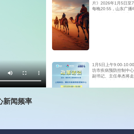
片》2026年1月5日至
每晚20:55，山东广
农科频道播出，让我们
镜头走进潍坊国家农综
开放征程，解读中国农
代化的奋进密码！
1月5日上午9:00-10:
坊市疾病预防控制中心
副书记、主任单杰将走
融媒体中心新闻频率《
访谈》栏目直播间，敬
注 ！
中心新闻频率