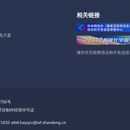
潍坊去哪吃•早餐地图④
沧州遇见潍坊 这碗羊
相关链接
胃又暖心
电大厦
潍坊市互联网违法和不良信息
凝聚发展正能量 塑造
形象，潍坊市融媒体中
达学习全市宣传思想文
作座谈会精神
756号
节目制作经营许可证
wfsh1wyqzx@wf.shandong.cn