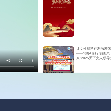
让女性智慧在潍坊激荡
——“御风而行 她创未
来”2025天下女人领导
福力主题活动
萌宠暖冬派对来袭