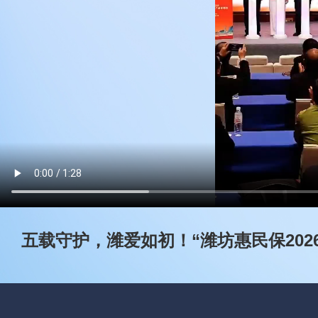
五载守护，潍爱如初！“潍坊惠民保202