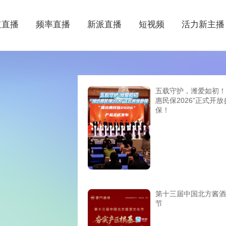
道直播
频率直播
新派直播
短视频
活力新主播
五载守护，潍爱如初！
惠民保2026”正式开放
保！
第十三届中国北方酱酒
节