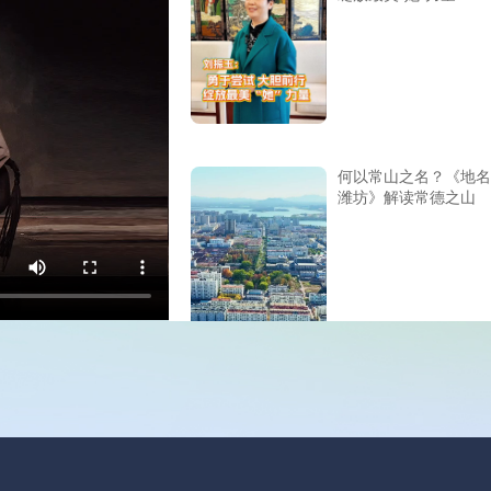
何以常山之名？《地名
潍坊》解读常德之山
文润潍坊·凡人微光 | 
以曲绘乡情