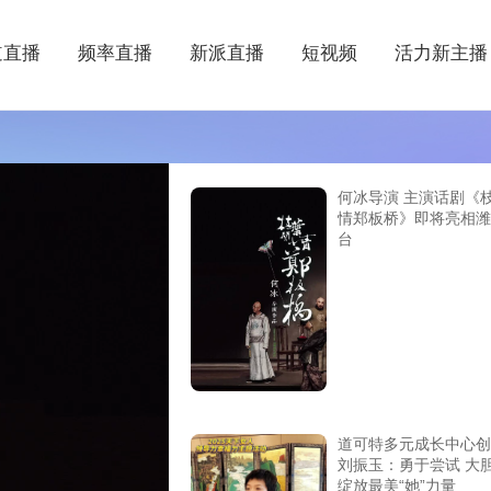
道直播
频率直播
新派直播
短视频
活力新主播
何冰导演 主演话剧《
情郑板桥》即将亮相潍
台
道可特多元成长中心创
刘振玉：勇于尝试 大
绽放最美“她”力量