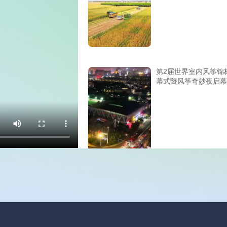
第2届世界室内风筝锦
幕式暨风筝奇妙夜启幕
2025年10月17日-19
坊200余种特色农产品
第二十二届中国国际农
交易会 #潍农好品