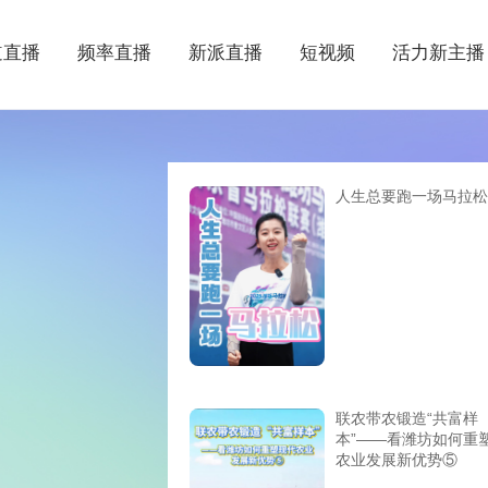
道直播
频率直播
新派直播
短视频
活力新主播
人生总要跑一场马拉松
联农带农锻造“共富样
本”——看潍坊如何重
农业发展新优势⑤