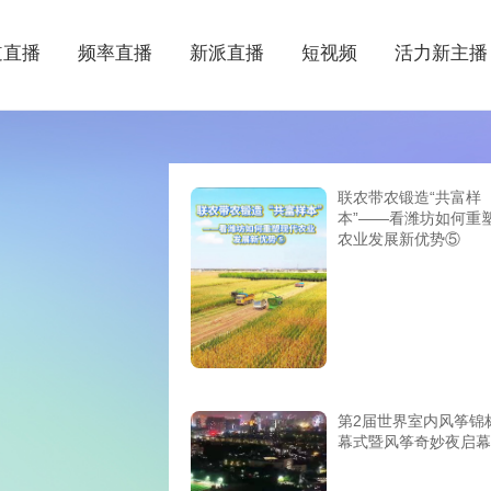
道直播
频率直播
新派直播
短视频
活力新主播
联农带农锻造“共富样
本”——看潍坊如何重
农业发展新优势⑤
第2届世界室内风筝锦
幕式暨风筝奇妙夜启幕