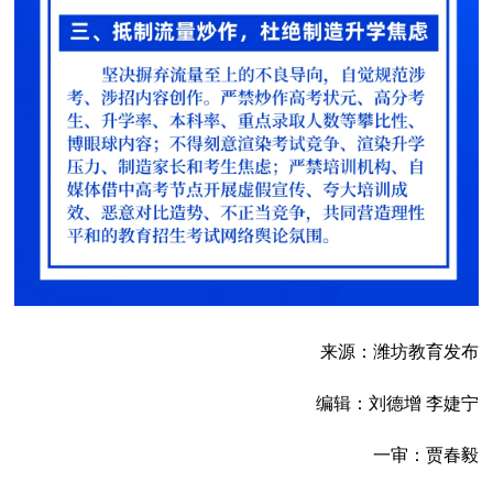
来源：潍坊教育发布
编辑：刘德增 李婕宁
一审：贾春毅