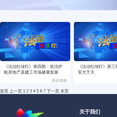
《法治红绿灯》第四期：依法护
《法治红绿灯》第三
航房地产及建工市场健康发展
安大于天
新派视频
首页
上一页
1
2
3
4
5
6
7
下一页
末页
关于我们