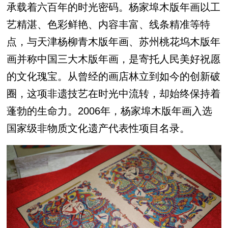
承载着六百年的时光密码。杨家埠木版年画以工
艺精湛、色彩鲜艳、内容丰富、线条精准等特
点，与天津杨柳青木
版
年画、苏州桃花坞木
版
年
画并称中国三大木
版
年画，是寄托人民美好祝愿
的文化瑰宝。从曾经的画店林立到如今的创新破
圈，这项非遗技艺在时光中流转，却始终保持着
蓬勃的生命力。2006年，杨家埠木版年画入选
国家级非物质文化遗产代表性项目名录。