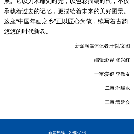
展。它以刀木雕刻时光，以色彩描绘时代，不仅
承载着过去的记忆，更描绘着未来的美好图景。
这座“中国年画之乡”正以匠心为笔，续写着古韵
悠悠
的时代新卷。
新派融媒体记者:于哲/文图
编辑:赵越 张兴红
一审:姜健 李敬友
二审:孙瑞永
三审:管延会
新闻热线：2998776