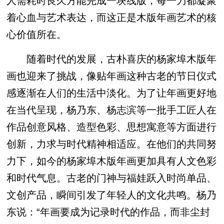
人需耗时良久方能完成一块线版，每一刀都凝聚
着心血与艺术表达，而这正是木版年画艺术的核
心价值所在。
随着时代的发展，古朴喜庆的杨家埠木版年
画也迎来了挑战，像贴年画这种古老的节日仪式
感逐渐在人们的生活中淡化。为了让年画更好地
在当代呈现，杨乃东、杨志滨等一批手工匠人在
作品创意风格、造型色彩、思想寓意等方面进行
创新，
力求与时代精神相适应
。在他们
的共同努
力下，如今的
杨家埠木版年画
更加具有人文色彩
和时代气息。古老的门神与福娃跃入时尚单品、
文创产品，瞬间引发了年轻人的文化共鸣。杨乃
东说：“年画要成为记录时代的作品，而非尘封