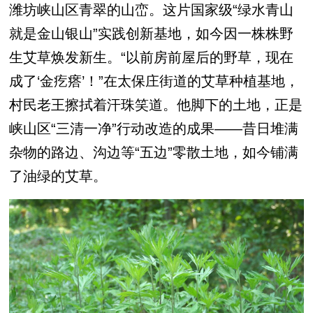
潍坊峡山区青翠的山峦。这片国家级“绿水青山
就是金山银山”实践创新基地，如今因一株
株
野
生艾草焕发新生。“以前房前屋后的野草，现在
成了‘金疙瘩’！”在太保庄街道的艾草种植基地，
村民老王擦拭着汗珠笑道。他脚下的土地，正是
峡山区“三清一净”行动改造的成果——昔日堆满
杂物的路边、沟边等“五边”零散土地，如今铺满
了油绿的艾草。