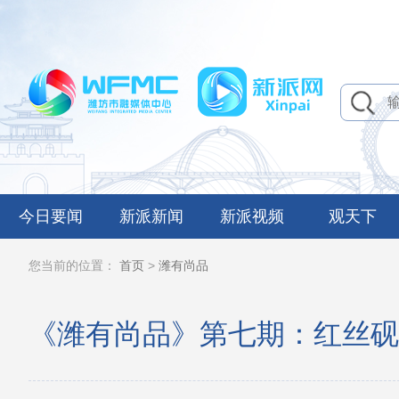
今日要闻
新派新闻
新派视频
观天下
您当前的位置：
首页
>
潍有尚品
《潍有尚品》第七期：红丝砚