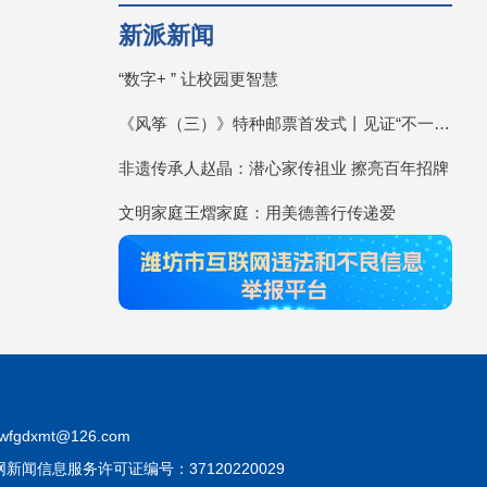
新派新闻
“数字+ ” 让校园更智慧
《风筝（三）》特种邮票首发式丨见证“不一YOUNG的潍坊”
非遗传承人赵晶：潜心家传祖业 擦亮百年招牌
文明家庭王熠家庭：用美德善行传递爱
fgdxmt@126.com
互联网新闻信息服务许可证编号：37120220029