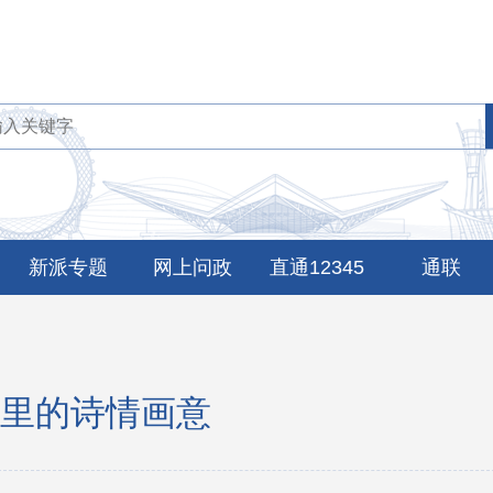
新派专题
网上问政
直通12345
通联
里的诗情画意