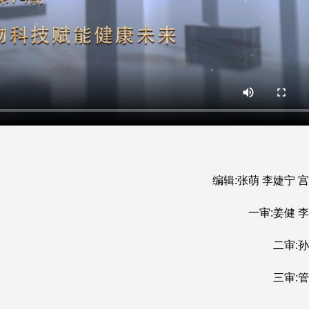
编辑:张萌 李婕宁 
一审:姜健 
二审:
三审: