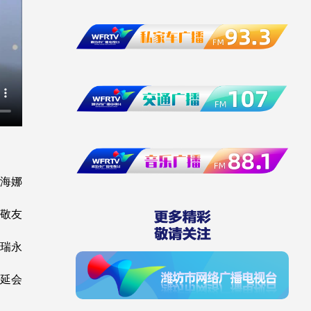
宫海娜
李敬友
孙瑞永
管延会