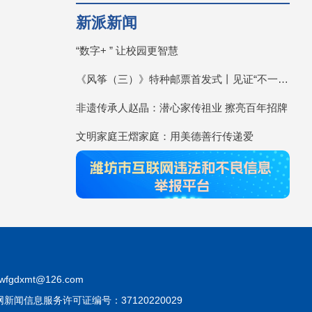
新派新闻
“数字+ ” 让校园更智慧
《风筝（三）》特种邮票首发式丨见证“不一YOUNG的潍坊”
非遗传承人赵晶：潜心家传祖业 擦亮百年招牌
文明家庭王熠家庭：用美德善行传递爱
fgdxmt@126.com
互联网新闻信息服务许可证编号：37120220029