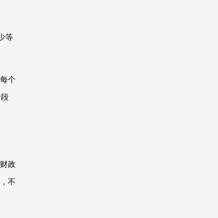
少等
每个
龄段
财政
，不