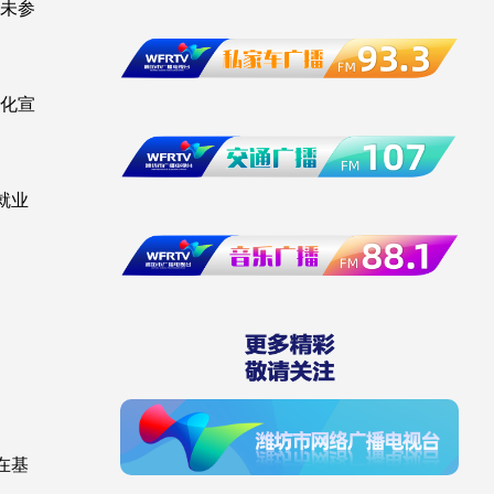
未参
化宣
就业
在基