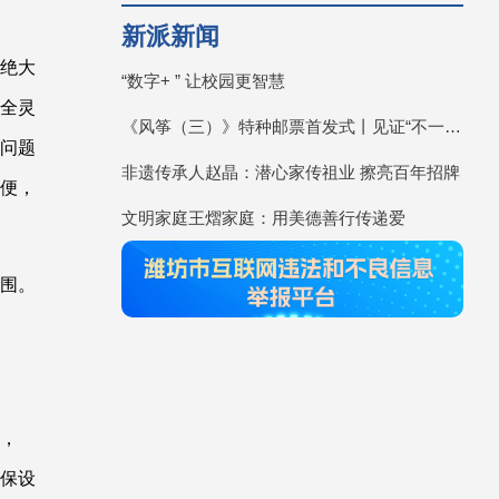
新派新闻
绝大
“数字+ ” 让校园更智慧
全灵
《风筝（三）》特种邮票首发式丨见证“不一YOUNG的潍坊”
问题
非遗传承人赵晶：潜心家传祖业 擦亮百年招牌
便，
文明家庭王熠家庭：用美德善行传递爱
围。
，
保设