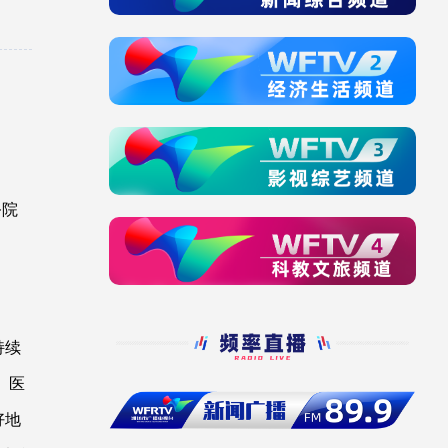
务院
持续
、医
好地