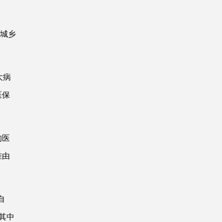
城乡
大病
医保
的医
准由
自
其中