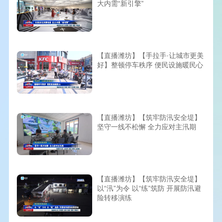
大内需“新引擎”
【直播潍坊】【手拉手·让城市更美
好】整顿停车秩序 便民设施暖民心
【直播潍坊】【筑牢防汛安全堤】
坚守一线不松懈 全力应对主汛期
【直播潍坊】【筑牢防汛安全堤】
以“汛”为令 以“练”筑防 开展防汛避
险转移演练