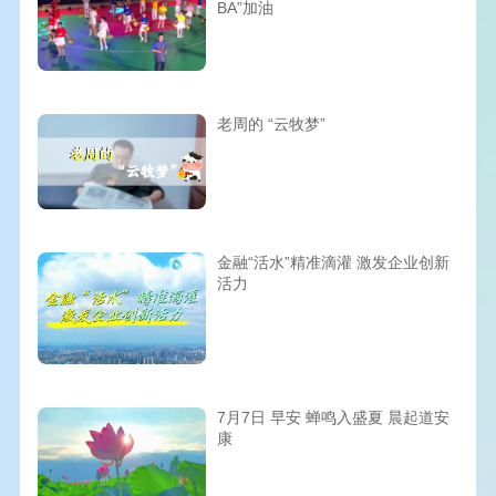
BA”加油
老周的 “云牧梦”
金融“活水”精准滴灌 激发企业创新
活力
7月7日 早安 蝉鸣入盛夏 晨起道安
康