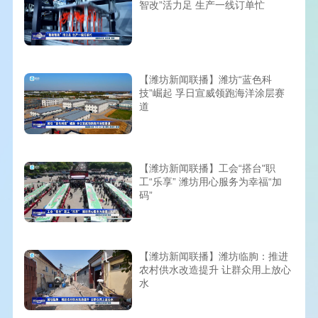
智改”活力足 生产一线订单忙
【潍坊新闻联播】潍坊“蓝色科
技”崛起 孚日宣威领跑海洋涂层赛
道
【潍坊新闻联播】工会“搭台"职
工“乐享” 潍坊用心服务为幸福“加
码”
【潍坊新闻联播】潍坊临朐：推进
农村供水改造提升 让群众用上放心
水