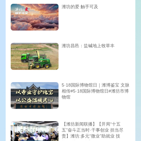
潍坊的爱 触手可及
潍坊昌邑：盐碱地上牧草丰
5·18国际博物馆日｜潍博鉴宝 文脉
相传#5·18国际博物馆日#潍坊市博
物馆
【潍坊新闻联播】【开局“十五
五”奋斗正当时·干事创业 担当尽
责】潍坊:多元“微业”助就业 技