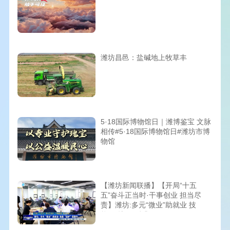
潍坊昌邑：盐碱地上牧草丰
5·18国际博物馆日｜潍博鉴宝 文脉
相传#5·18国际博物馆日#潍坊市博
物馆
【潍坊新闻联播】【开局“十五
五”奋斗正当时·干事创业 担当尽
责】潍坊:多元“微业”助就业 技
能“回炉”促跃升