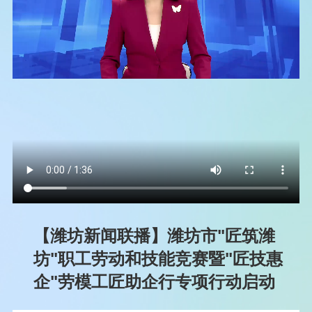
【潍坊新闻联播】潍坊市"匠筑潍
坊"职工劳动和技能竞赛暨"匠技惠
企"劳模工匠助企行专项行动启动