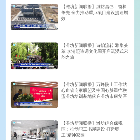
【潍坊新闻联播】潍坊昌邑：奋楫
争先 全力推动重点项目建设提速增
效
【潍坊新闻联播】诗韵流转 雅集荟
萃 李清照诗词文化周开启沉浸式宋
韵之旅
【潍坊新闻联播】万峰院士工作站
心血管专家联盟及中国心脏重症联
盟潍坊培训基地落户潍坊市康复医
院
【潍坊新闻联播】潍坊综合保税
区：推动职工书屋建设 打造职
工"精神家园"