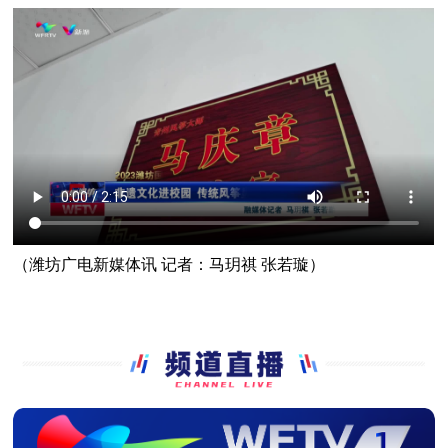
（潍坊广电新媒体讯 记者：马玥祺 张若璇）