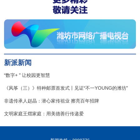
新派新闻
“数字+ ” 让校园更智慧
《风筝（三）》特种邮票首发式丨见证“不一YOUNG的潍坊”
非遗传承人赵晶：潜心家传祖业 擦亮百年招牌
文明家庭王熠家庭：用美德善行传递爱