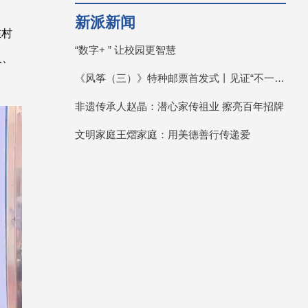
新派新闻
在村
“数字+ ” 让校园更智慧
人、
《风筝（三）》特种邮票首发式丨见证“不一YOUNG的潍坊”
非遗传承人赵晶：潜心家传祖业 擦亮百年招牌
文明家庭王熠家庭：用美德善行传递爱