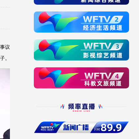
说事议
子。