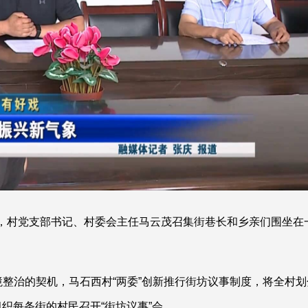
开，村党支部书记、村委会主任马云茂召集街巷长和乡亲们围坐在
境整治的契机，马石西村“两委”创新推行街坊议事制度，将全村划
组织每条街的村民召开“街坊议事”会。