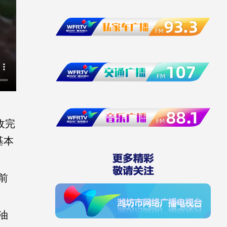
收完
基本
前
油