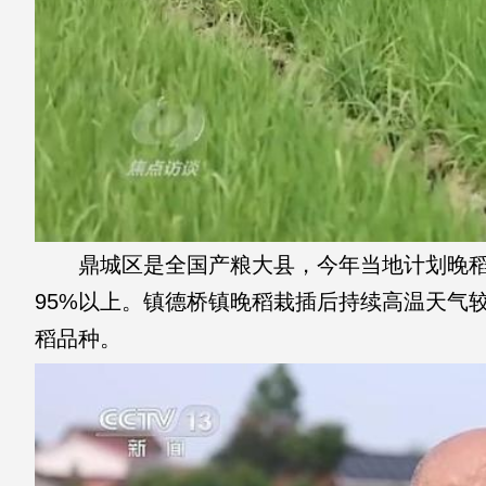
鼎城区是全国产粮大县，今年当地计划晚稻种
95%以上。镇德桥镇晚稻栽插后持续高温天气较多
稻品种。