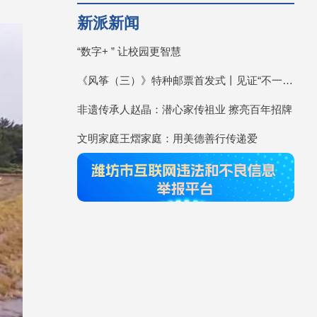
新派新闻
“数字+ ” 让校园更智慧
《风筝（三）》特种邮票首发式丨见证“不一YOUNG的潍坊”
非遗传承人赵晶：潜心家传祖业 擦亮百年招牌
文明家庭王熠家庭：用美德善行传递爱