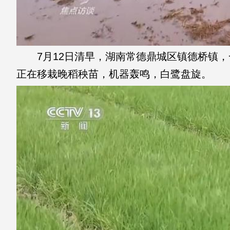
7月12日清早，湖南常德鼎城区镇德桥镇，
正在移栽晚稻秧苗，机器轰鸣，白鹭盘旋。