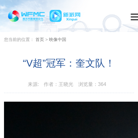
您当前的位置：
首页
>
映像中国
“V超”冠军：奎文队！
来源:
作者：王晓光
浏览量：364