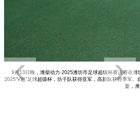
9月13日晚，潍柴动力·2025潍坊市足球超级杯赛决赛
2025“V超”足球超级杯，坊子队获得亚军，高新队获得季军。
赛，潍