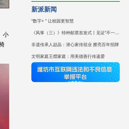
新派新闻
“数字+ ” 让校园更智慧
《风筝（三）》特种邮票首发式丨见证“不一YOUNG的潍坊”
、小
椅
非遗传承人赵晶：潜心家传祖业 擦亮百年招牌
文明家庭王熠家庭：用美德善行传递爱