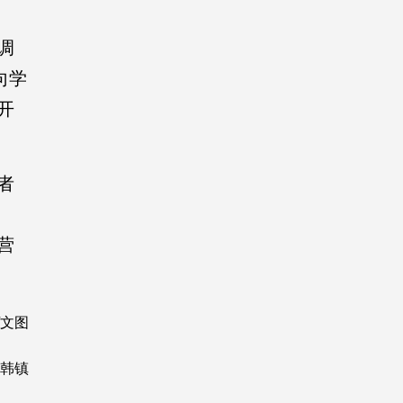
调
向学
开
者
营
/文图
 韩镇