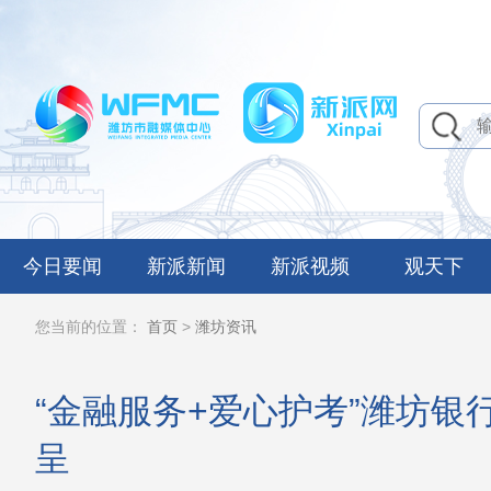
今日要闻
新派新闻
新派视频
观天下
您当前的位置：
首页
>
潍坊资讯
“金融服务+爱心护考”潍坊
呈