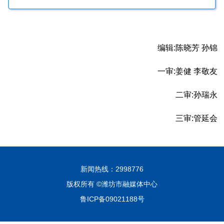
编辑:陈晓芳 孙锦
一审:姜健 李敬友
二审:孙瑞永
三审:管延会
新闻热线：2998776
版权所有 ©潍坊市融媒体中心
鲁ICP备09021188号