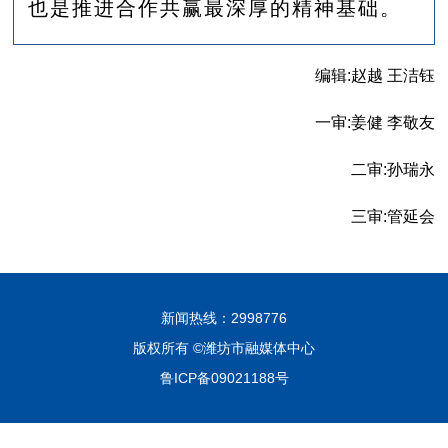
也是推进合作共赢最深厚的精神基础。
编辑:赵越 王洁钰
一审:姜健 李敬友
二审:孙瑞永
三审:管延会
新闻热线：2998776
版权所有 ©潍坊市融媒体中心
鲁ICP备09021188号