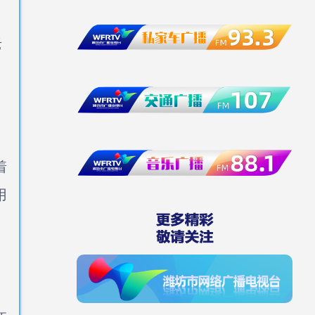
老
着
用
，
，