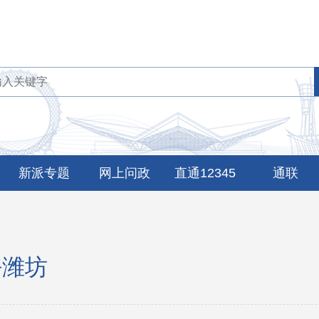
新派专题
网上问政
直通12345
通联
好潍坊