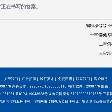
坊正在书写的答案。
编辑:聂臻臻 
一审:姜健 
二审:
三审:
关于我们
|
广告招商
|
诚征英才
|
免责声明
|
联系我们
|
客户服务
8776 商务合作：2998776/13963650110 网站/软件：2998776 邮箱：w
61 鲁ICP备19048628号-3 鲁公网安备 37070002370756号 
网新闻信息服务许可
信息网络传播视听节目许可证
增值电信业务经营