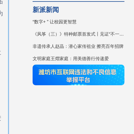
拓
新派新闻
为
“数字+ ” 让校园更智慧
《风筝（三）》特种邮票首发式丨见证“不一YOUNG的潍坊”
非遗传承人赵晶：潜心家传祖业 擦亮百年招牌
再
文明家庭王熠家庭：用美德善行传递爱
进