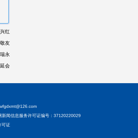
张兴红
李敬友
孙瑞永
管延会
fgdxmt@126.com
互联网新闻信息服务许可证编号：37120220029
许可证