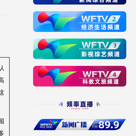
认
高
这
国
多