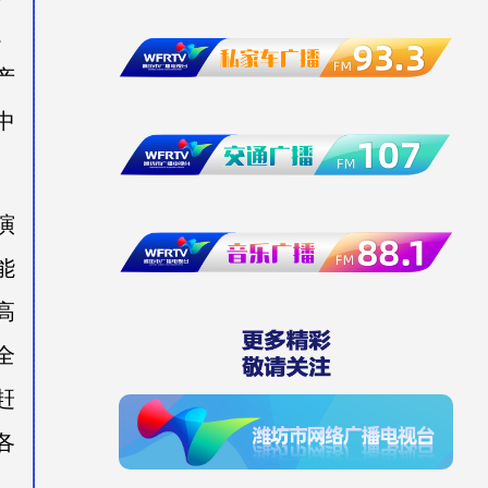
。
产
中
演
能
高
全
赶
各