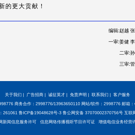
新的更大贡献！
编辑:赵越 
一审:姜健 
二审:
三审:
关于我们
|
广告招商
|
诚征英才
|
免责声明
|
联系我们
|
客户服务
8776 商务合作：2998776/13963650110 网站/软件：2998776 邮箱：w
61 鲁ICP备19048628号-3 鲁公网安备 37070002370756号 
网新闻信息服务许可
信息网络传播视听节目许可证
增值电信业务经营