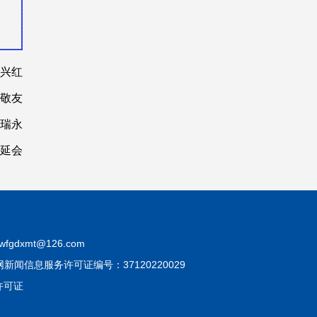
张兴红
李敬友
孙瑞永
管延会
fgdxmt@126.com
互联网新闻信息服务许可证编号：37120220029
许可证