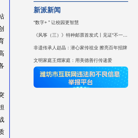
新派新闻
站
“数字+ ” 让校园更智慧
创
《风筝（三）》特种邮票首发式丨见证“不一YOUNG的潍坊”
育
非遗传承人赵晶：潜心家传祖业 擦亮百年招牌
高
文明家庭王熠家庭：用美德善行传递爱
各
突
担
战
质