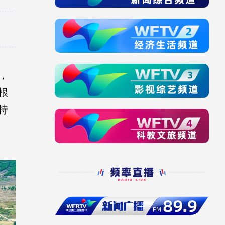
，
根
持