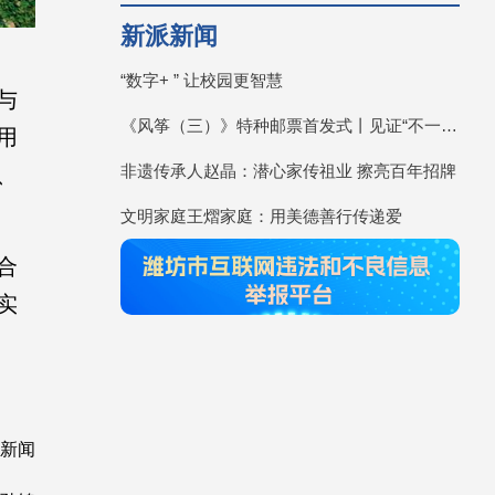
新派新闻
“数字+ ” 让校园更智慧
与
《风筝（三）》特种邮票首发式丨见证“不一YOUNG的潍坊”
用
非遗传承人赵晶：潜心家传祖业 擦亮百年招牌
、
文明家庭王熠家庭：用美德善行传递爱
合
实
众新闻