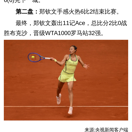
6(6)先下一城。
第二盘：
郑钦文手感火热6比2结束比赛。
最终，郑钦文轰出11记Ace，总比分2比0战
胜布克沙，晋级WTA1000罗马站32强。
来源:央视新闻客户端