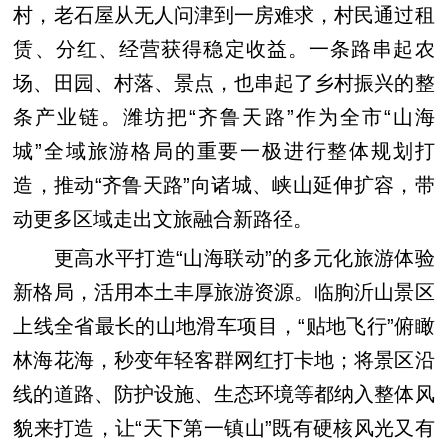
村，老石屋从无人问津到一房难求，村民通过租
赁、分红、经营获得稳定收益。一条路串起农
场、田园、村落、景点，也串起了乡村振兴的整
条产业链。潍坊把“齐鲁天路”作为全市“山海
城”全域旅游格局的重要一极进行整体规划打
造，推动“齐鲁天路”向诸城、峡山延伸扩容，带
动更多区域走出文旅融合新路径。
更高水平打造“山海联动”的多元化旅游体验
新格局，活用本土丰厚旅游资源。临朐沂山景区
上线全省最长的山地滑车项目，“贴地飞行”俯瞰
林海花海，秒变年轻客群网红打卡地；将景区沿
线的道路、防护设施、生态环境等都纳入整体风
貌来打造，让“天下第一镇山”既有硬核风光又有