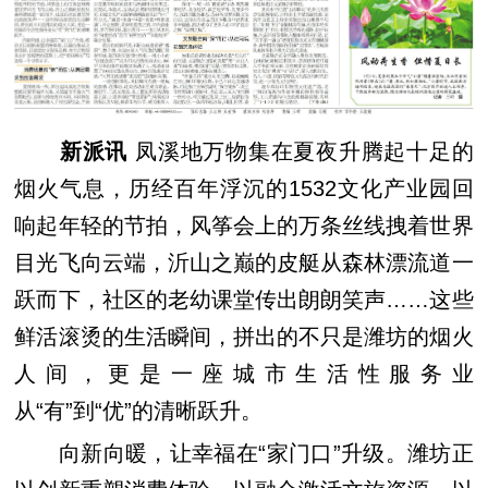
新派讯
凤溪地万物集在夏夜升腾起十足的
烟火气息，历经百年浮沉的1532文化产业园回
响起年轻的节拍，风筝会上的万条丝线拽着世界
目光飞向云端，沂山之巅的皮艇从森林漂流道一
跃而下，社区的老幼课堂传出朗朗笑声……这些
鲜活滚烫的生活瞬间，拼出的不只是潍坊的烟火
人间，更是一座城市生活性服务业
从“有”到“优”的清晰跃升。
向新向暖，让幸福在“家门口”升级。潍坊正