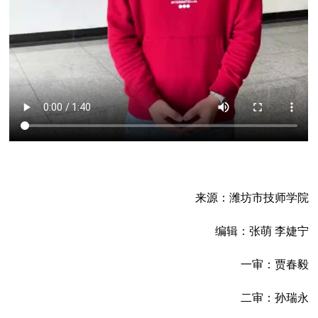
来源：潍坊市技师学院
编辑：张萌 李婕宁
一审：贾春毅
二审：孙瑞永