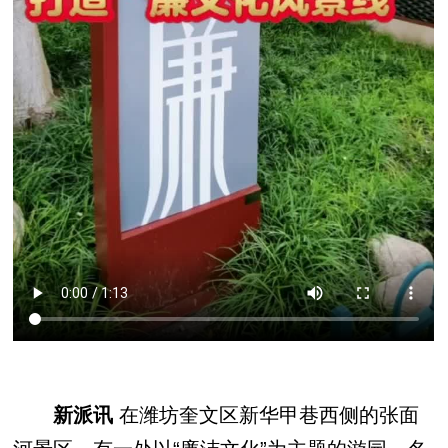
新派讯
在潍坊奎文区新华甲巷西侧的张面