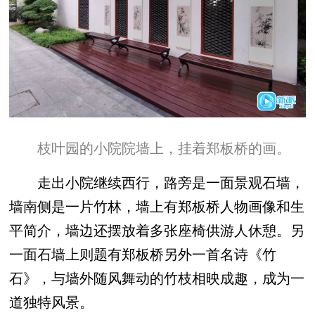
枝叶园的小院院墙上，挂着郑板桥的画。
走出小院继续西行，路旁是一面景观石墙，
墙南侧是一片竹林，墙上有郑板桥人物画像和生
平简介，墙边还摆放着多张座椅供游人休憩。另
一面石墙上则题有郑板桥另外一首名诗《竹
石》，与墙外随风舞动的竹枝相映成趣，成为一
道独特风景。