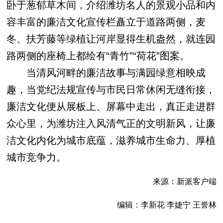
卧于葱郁草木间，介绍潍坊名人的景观小品和内
容丰富的廉洁文化宣传栏矗立于道路两侧，麦
冬、扶芳藤等绿植让河岸显得生机盎然，就连园
路两侧的座椅上都绘有“青竹”“荷花”图案。
当清风河畔的廉洁故事与满园绿意相映成
趣，当党纪法规宣传与市民日常休闲无缝衔接，
廉洁文化便从展板上、屏幕中走出，真正走进群
众心里，为潍坊注入风清气正的文明新风，让廉
洁文化内化为城市底蕴，滋养城市生命力、厚植
城市竞争力。
来源：新派客户端
编辑：李新花 李婕宁 王誉林