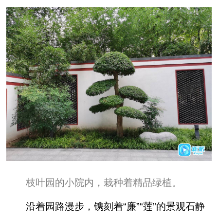
枝叶园的小院内，栽种着精品绿植。
沿着园路漫步，镌刻着“廉”“莲”的景观石静