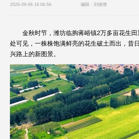
2025-09-06 16:06:56
编辑：刘德增
金秋时节，潍坊临朐蒋峪镇2万多亩花生
处可见，一株株饱满鲜亮的花生破土而出，昔日的
兴路上的新图景。