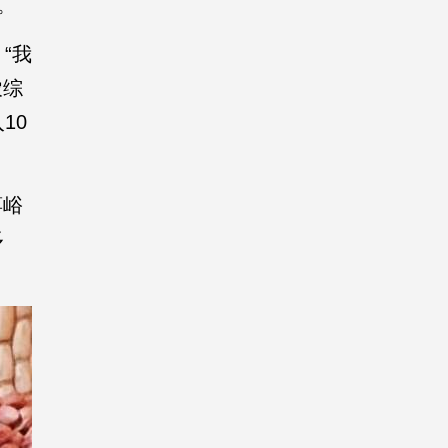
。
“我
农综
10
蒋峪
多