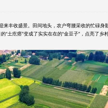
田迎来丰收盛景。田间地头，农户弯腰采收的忙碌身
“土疙瘩”变成了实实在在的“金豆子”，点亮了乡