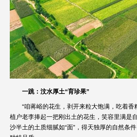
一跳：汶水厚土“育珍果”
“咱蒋峪的花生，剥开来粒大饱满，吃着香
植户老李捧起一把刚出土的花生，笑容里满是
沙半土的土质细腻如“面”，得天独厚的自然条件