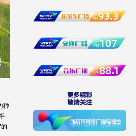
的种
半
”的