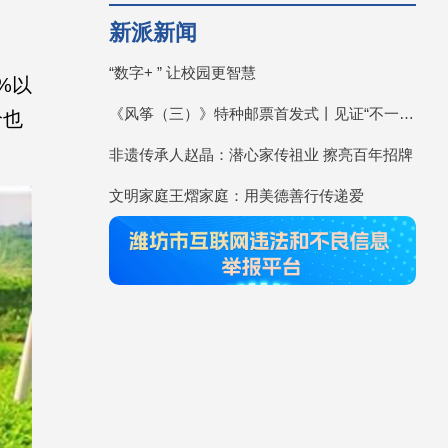
新派新闻
“数字+ ” 让校园更智慧
%以
《风筝（三）》特种邮票首发式丨见证“不一YOUNG的潍坊”
价也
非遗传承人赵晶：潜心家传祖业 擦亮百年招牌
文明家庭王熠家庭：用美德善行传递爱