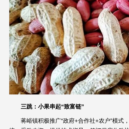
三跳
：小果串起“致富链”
蒋峪镇积极推广“政府+合作社+农户”模式