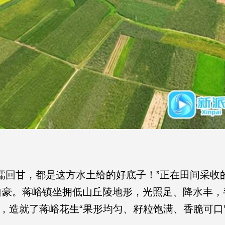
糯回甘，都是这方水土给的好底子！”正在田间采收
自豪。蒋峪镇坐拥低山丘陵地形，光照足、降水丰，
，造就了蒋峪花生“果形均匀、籽粒饱满、香脆可口