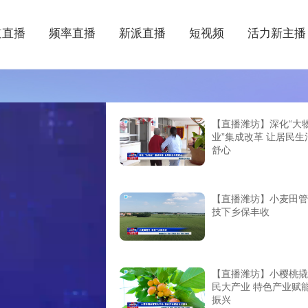
道直播
频率直播
新派直播
短视频
活力新主播
【直播潍坊】深化“大
业”集成改革 让居民生
舒心
【直播潍坊】小麦田管
技下乡保丰收
【直播潍坊】小樱桃撬
民大产业 特色产业赋
振兴