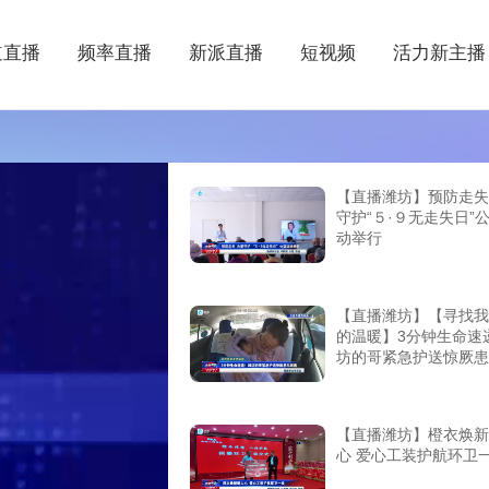
道直播
频率直播
新派直播
短视频
活力新主播
【直播潍坊】预防走失
守护“５·９无走失日”
动举行
【直播潍坊】【寻找我
的温暖】3分钟生命速
坊的哥紧急护送惊厥患
医
【直播潍坊】橙衣焕新
心 爱心工装护航环卫