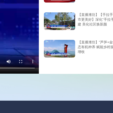
【直播潍坊】【手拉手
市更美好】深化“手拉手
建 美化社区焕新颜
【直播潍坊】“芦笋+金
态有机种养 赋能乡村
增收