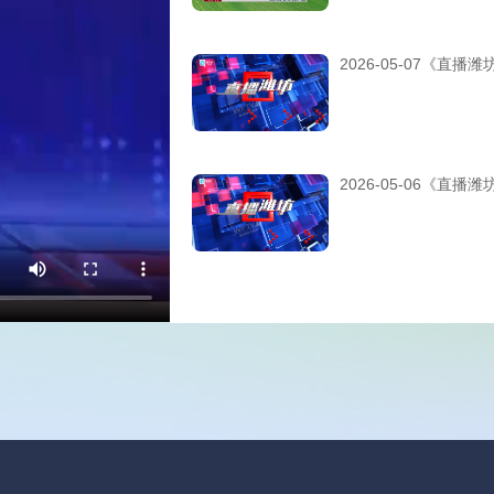
2026-05-07《直播潍
2026-05-06《直播潍