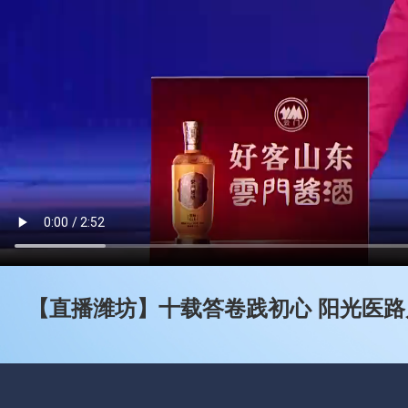
【直播潍坊】十载答卷践初心 阳光医路