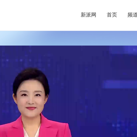
新派网
首页
频